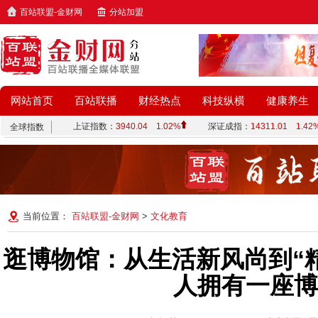
百站联盟-金财网
分站加盟
网站首页
百站联播
财经热点
科技纵横
健康养生
当前位置：
百站联盟-金财网
>
文化教育
逛博物馆：从生活新风尚到“精
人拥有一座博